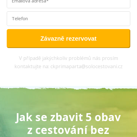
Závazně rezervovat
V případě jakýchkoliv problémů nás prosím
kontaktujte na: ckprimaparta@solocestovani.cz
Jak se zbavit 5 obav
z cestování bez