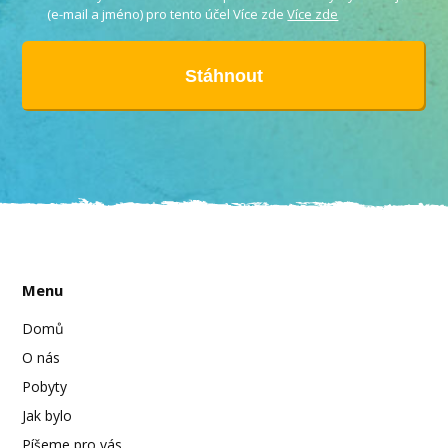
(e-mail a jméno) pro tento účel Více zde
Více zde
Stáhnout
Menu
Domů
O nás
Pobyty
Jak bylo
Píšeme pro vás