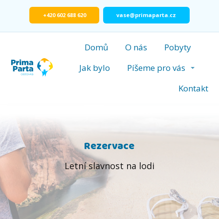
+420 602 688 620
vase@primaparta.cz
Domů
O nás
Pobyty
Jak bylo
Píšeme pro vás
Kontakt
Rezervace
Letní slavnost na lodi