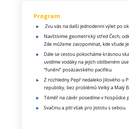
Program
Zvu vás na další jednodenní výlet po ok
Navštívíme geometrický střed Čech, od
Zde můžeme zavzpomínat, kde všude je
Dále se cestou pokocháme krásnou skal
uvidíme vodáky na jejich oblíbeném úse
"funění" posázavského pacifiku.
Z rozhledny Pepř nedaleko Jílového u P
republiky, bez problémů Velký a Malý Bl
Téměř na závěr posedíme v hospůdce pod
Svačinu a pití však pro jistotu s sebou.