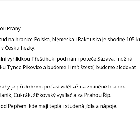
olí Prahy.
kud na hranice Polska, Německa i Rakouska je shodně 105 k
 v Česku hezky.
ní vyhlídkou Třeštibok, pod námi poteče Sázava, možná
ku Týnec-Pikovice a budeme-li mít štěstí, budeme sledovat
rahy je při dobrém počasí vidět až na zmíněné hranice
aník, Cukrák, žižkovský vysílač a za Prahou Říp.
 Pepřem, kde mají teplá i studená jídla a nápoje.