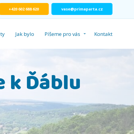
+420 602 688 620
vase@primaparta.cz
ty
Jak bylo
Píšeme pro vás
Kontakt
 k Ďáblu