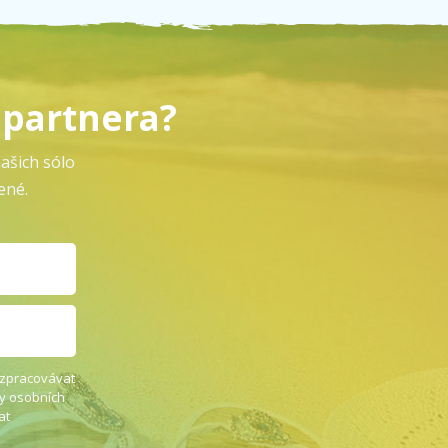
z partnera?
ašich sólo
ené.
) zpracovávat
ny osobních
at