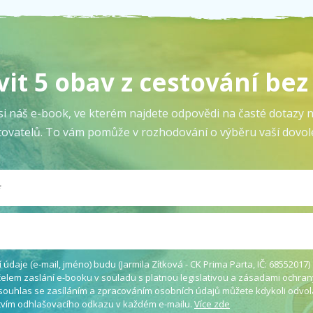
vit 5 obav z cestování be
si náš e-book, ve kterém najdete odpovědi na časté dotazy n
tovatelů. To vám pomůže v rozhodování o výběru vaší dovol
údaje (e-mail, jméno) budu (Jarmila Zítková - CK Prima Parta, IČ: 68552017
elem zaslání e-booku v souladu s platnou legislativou a zásadami ochra
 souhlas se zasíláním a zpracováním osobních údajů můžete kdykoli odvol
tvím odhlašovacího odkazu v každém e-mailu.
Více zde