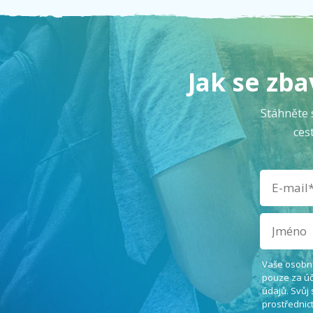
Jak se zba
Stáhněte 
ces
Vaše osobní 
pouze za úč
údajů. Svůj
prostřednic