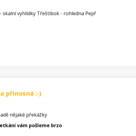
 skalní vyhlídky Třeštibok - rohledna Pepř
a přínosná :-)
padě nějaké překážky
setkání vám pošleme brzo