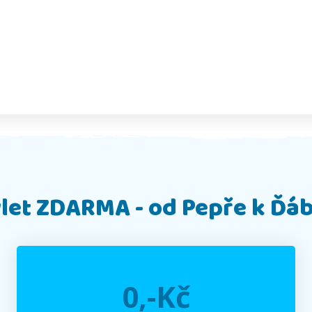
let ZDARMA - od Pepře k Ďá
0,-Kč