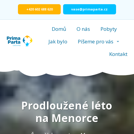
+420 602 688 620
vase@primaparta.cz
Domů
O nás
Pobyty
Jak bylo
Píšeme pro vás
Kontakt
Prodloužené léto
na Menorce