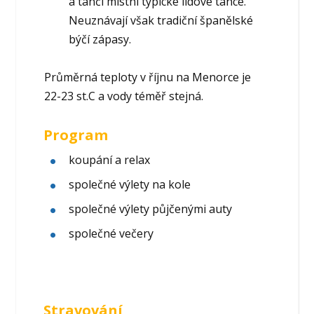
a tančí místní typické lidové tance.
Neuznávají však tradiční španělské
býčí zápasy.
Průměrná teploty v říjnu na Menorce je
22-23 st.C a vody téměř stejná.
Program
koupání a relax
společné výlety na kole
společné výlety půjčenými auty
společné večery
Stravování