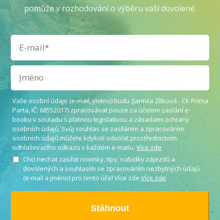
pomůže v rozhodování o výběru vaší dovolené.
Vaše osobní údaje (e-mail, jméno) budu (Jarmila Zítková - CK Prima
Parta, IČ: 68552017) zpracovávat pouze za účelem zaslání e-
booku v souladu s platnou legislativou a zásadami ochrany
osobních údajů. Svůj souhlas se zasíláním a zpracováním
osobních údajů můžete kdykoli odvolat prostřednictvím
odhlašovacího odkazu v každém e-mailu.
Více zde
Chci nechat zasílat novinky, tipy, nabídky zájezdů a
dovolených a souhlasím se zpracováním nezbytných údajů
(e-mail a jméno) pro tento účel Více zde
Více zde
Stáhnout