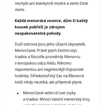
nechybí ani blankytně modré a velmi čisté
moře.
Každá menorská vesnice, dům či každý
kousek pobřeží je zdrojem
neopakovatelné pohody.
Duší ostrova jsou jeho úžasní obyvatelé,
Menorčané. Právě jejich životní styl,
tradice a filozofie proměnily Menorcu
v evropskou oázu klidu. Nikomu
nepomohou ani nejpřesnější švýcarské
hodinky. Středomořský čas na Menorce
totiž nikdy neutíká, ale příjemně plyne.
Menorčané velmi ctí své zvyky
a tradice. Mnozí vlastní menorský kroj