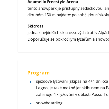
Adamello Freestyle Arena
tento snowpark je přístupný sedačkovou lan
dlouhém 150 m najdete: po sobě jdoucí skoky, 
Skicross
jedna z nejdelších skicrossových tratí v Alpác
Doporučuje se pokročilým lyžařům a snowb
Program
sjezdové lyžování (skipas na 4+1 dní cca
Legno, je také možné jet skibusem na P
zahrnuje 4 x lyžování v oblasti Passo 
snowboarding