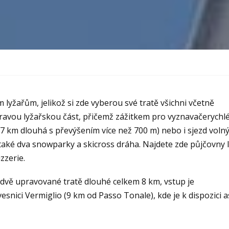
lyžařům, jelikož si zde vyberou své tratě všichni včetně
pravou lyžařskou část, přičemž zážitkem pro vyznavačerychl
(2,7 km dlouhá s převýšením více než 700 m) nebo i sjezd vol
také dva snowparky a skicross dráha. Najdete zde půjčovny l
zzerie.
 dvě upravované tratě dlouhé celkem 8 km, vstup je
esnici Vermiglio (9 km od Passo Tonale), kde je k dispozici a