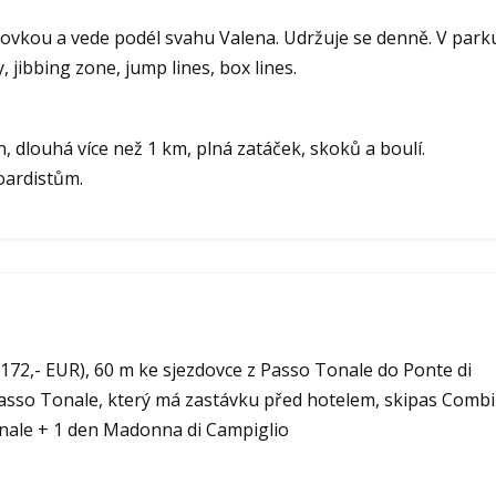
ovkou a vede podél svahu Valena. Udržuje se denně. V park
jibbing zone, jump lines, box lines.
h, dlouhá více než 1 km, plná zatáček, skoků a boulí.
oardistům.
 172,- EUR), 60 m ke sjezdovce z Passo Tonale do Ponte di
asso Tonale, který má zastávku před hotelem, skipas Comb
Tonale + 1 den Madonna di Campiglio