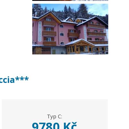
ccia***
Typ C:
9780 Kč