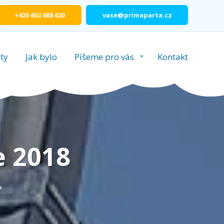
+420 602 688 620
vase@primaparta.cz
ty
Jak bylo
Píšeme pro vás
Kontakt
e 2018
*